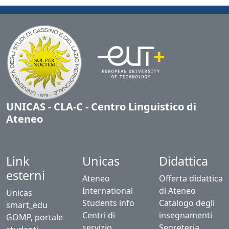
UNICAS - CLA-C - Centro Linguistico di
Ateneo
Link
Unicas
Didattica
esterni
Ateneo
Offerta didattica
International
di Ateneo
Unicas
Students info
Catalogo degli
smart_edu
Centri di
insegnamenti
GOMP, portale
servizio
Segreteria