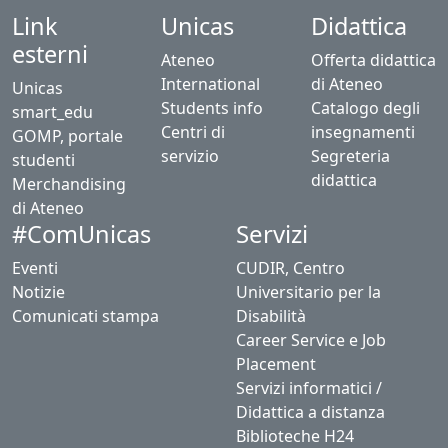
Link
Unicas
Didattica
esterni
Ateneo
Offerta didattica
International
di Ateneo
Unicas
Students info
Catalogo degli
smart_edu
Centri di
insegnamenti
GOMP, portale
servizio
Segreteria
studenti
didattica
Merchandising
di Ateneo
Servizi
#ComUnicas
Eventi
CUDIR, Centro
Notizie
Universitario per la
Comunicati stampa
Disabilità
Career Service e Job
Placement
Servizi informatici /
Didattica a distanza
Biblioteche H24