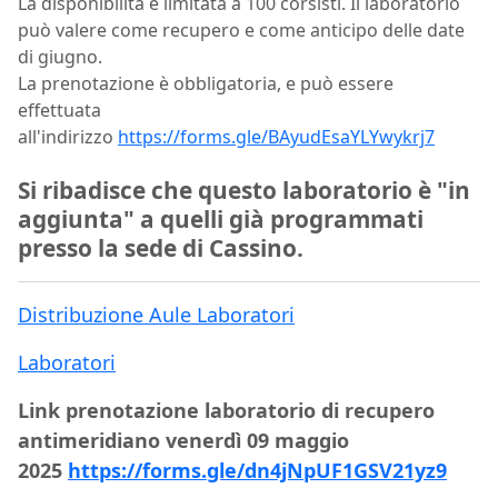
La disponibilità è limitata a 100 corsisti. Il laboratorio
può valere come recupero e come anticipo delle date
di giugno.
La prenotazione è obbligatoria, e può essere
effettuata
all'indirizzo
https://forms.gle/BAyudEsaYLYwykrj7
Si ribadisce che questo laboratorio è "in
aggiunta" a quelli già programmati
presso la sede di Cassino.
Distribuzione Aule Laboratori
Laboratori
Link prenotazione laboratorio di recupero
antimeridiano venerdì 09 maggio
2025
https://forms.gle/dn4jNpUF1GSV21yz9