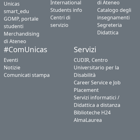
International
di Ateneo
Unicas
Students info
Catalogo degli
smart_edu
Centri di
insegnamenti
GOMP, portale
servizio
Segreteria
studenti
Didattica
Merchandising
di Ateneo
Servizi
#ComUnicas
Eventi
CUDIR, Centro
Notizie
Universitario per la
Comunicati stampa
Disabilità
Career Service e Job
Placement
Servizi informatici /
Didattica a distanza
Biblioteche H24
AlmaLaurea