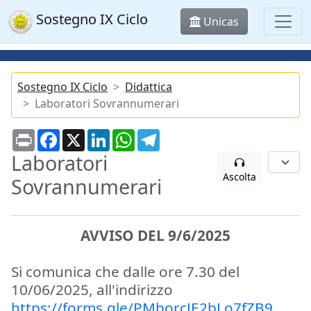
Sostegno IX Ciclo
Unicas
Sostegno IX Ciclo
Didattica
Laboratori Sovrannumerari
Print
Facebook
X
LinkedIn
WhatsApp
Telegram
Laboratori
Ascolta
Sovrannumerari
AVVISO DEL 9/6/2025
Si comunica che dalle ore 7.30 del
10/06/2025, all'indirizzo
https://forms.gle/PMborcJE2bLo7fZB9
,