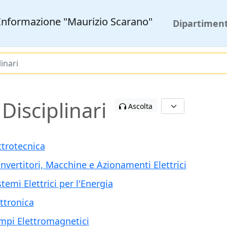
l'Informazione "Maurizio Scarano"
Dipartimen
linari
 Disciplinari
Ascolta
ttrotecnica
nvertitori, Macchine e Azionamenti Elettrici
temi Elettrici per l'Energia
ettronica
mpi Elettromagnetici