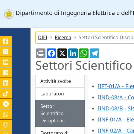
Dipartimento di Ingegneria Elettrica e del
DIEI
Ricerca
Settori Scientifico Discip
Print
Facebook
X
LinkedIn
WhatsApp
Telegram
Settori Scientifico
Attività svolte
IIET-01/A - Ele
Laboratori
IIND-08/A - Co
Canale Telegram Unicas
Settori
IIND-08/B - Sis
Scientifico
IINF-01/A - El
Disciplinari
IINF-0
2/A - Ca
Dottorato di