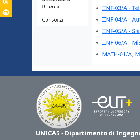
Ricerca
IINF-03/A - T
IINF-04/A - A
Consorzi
IINF-05/A - Si
IINF-06/A - Mi
MATH-01/A, M
UNICAS - Dipartimento di Ingegne