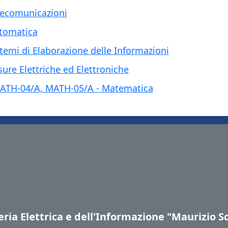
elecomunicazioni
utomatica
stemi di Elaborazione delle Informazioni
sure Elettriche ed Elettroniche
ATH-04/A, MATH-05/A - Matematica
ria Elettrica e dell'Informazione "Maurizio S