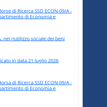
Borse di Ricerca SSD ECON-09/A -
 Dipartimento di Economia e
 nel riutilizzo sociale dei beni
cato in data 21 luglio 2026
Borsa di Ricerca SSD ECON-09/A -
 Dipartimento di Economia e