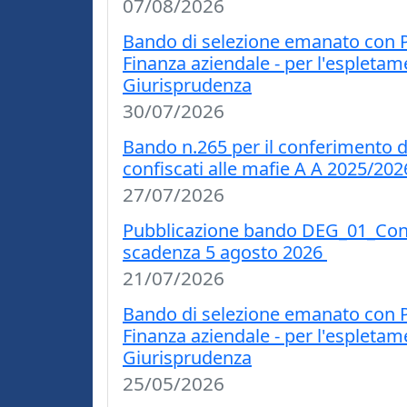
07/08/2026
Bando di selezione emanato con Pr
Finanza aziendale - per l'espletam
Giurisprudenza
30/07/2026
Bando n.265 per il conferimento di i
confiscati alle mafie A A 2025/202
27/07/2026
Pubblicazione bando DEG_01_Contra
scadenza 5 agosto 2026
21/07/2026
Bando di selezione emanato con Pr
Finanza aziendale - per l'espletam
Giurisprudenza
25/05/2026