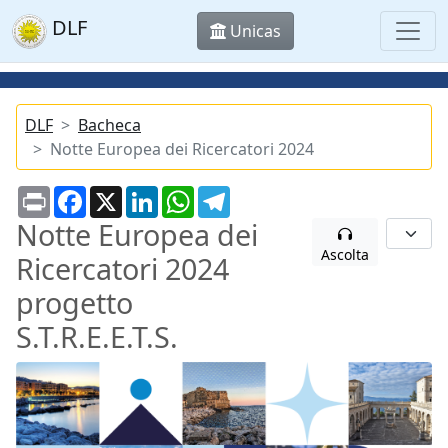
DLF
Unicas
DLF
Bacheca
Notte Europea dei Ricercatori 2024
Print
Facebook
X
LinkedIn
WhatsApp
Telegram
Notte Europea dei
Ascolta
Ricercatori 2024
progetto
S.T.R.E.E.T.S.