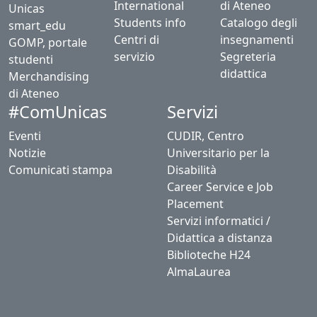
International
di Ateneo
Unicas
Students info
Catalogo degli
smart_edu
Centri di
insegnamenti
GOMP, portale
servizio
Segreteria
studenti
didattica
Merchandising
di Ateneo
Servizi
#ComUnicas
Eventi
CUDIR, Centro
Notizie
Universitario per la
Comunicati stampa
Disabilità
Career Service e Job
Placement
Servizi informatici /
Didattica a distanza
Biblioteche H24
AlmaLaurea