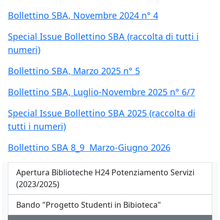
Bollettino SBA, Novembre 2024 n° 4
Special Issue Bollettino SBA (raccolta di tutti i
numeri)
Bollettino SBA, Marzo 2025 n° 5
Bollettino SBA, Luglio-Novembre 2025 n° 6/7
Special Issue Bollettino SBA 2025 (raccolta di
tutti i numeri)
Bollettino SBA 8_9 Marzo-Giugno 2026
Apertura Biblioteche H24 Potenziamento Servizi
(2023/2025)
Bando "Progetto Studenti in Bibioteca"