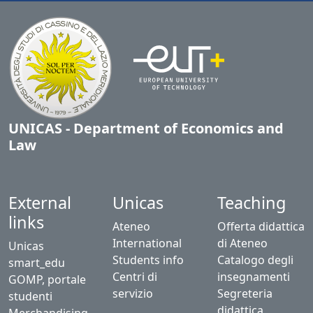
UNICAS - Department of Economics and
Law
External
Unicas
Teaching
links
Ateneo
Offerta didattica
International
di Ateneo
Unicas
Students info
Catalogo degli
smart_edu
Centri di
insegnamenti
GOMP, portale
servizio
Segreteria
studenti
didattica