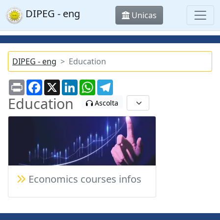
DIPEG - eng
Unicas
DIPEG - eng
Education
Print
Facebook
X
LinkedIn
WhatsApp
Telegram
Education
Ascolta
Economics courses infos