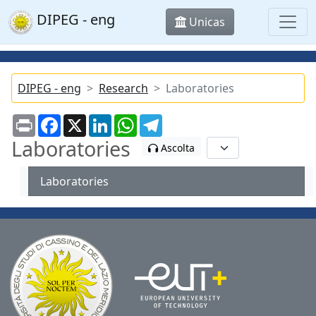
DIPEG - eng
Unicas
DIPEG - eng
Research
Laboratories
Print
Facebook
X
LinkedIn
WhatsApp
Telegram
Laboratories
Ascolta
Laboratories