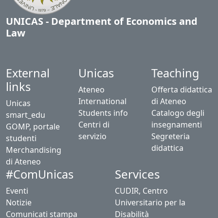
UNICAS - Department of Economics and
Law
External
Unicas
Teaching
links
Ateneo
Offerta didattica
International
di Ateneo
Unicas
Students info
Catalogo degli
smart_edu
Centri di
insegnamenti
GOMP, portale
servizio
Segreteria
studenti
didattica
Merchandising
di Ateneo
Services
#ComUnicas
Eventi
CUDIR, Centro
Notizie
Universitario per la
Comunicati stampa
Disabilità