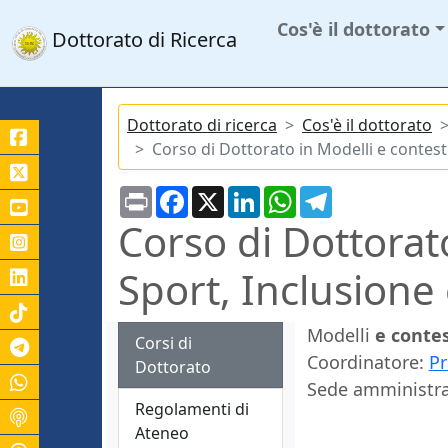
Cos'è il dottorato
Dottorato di Ricerca
Dottorato di ricerca
Cos'è il dottorato
Corso di Dottorato in Modelli e contesti
Print
Facebook
X
LinkedIn
WhatsApp
Telegram
Corso di Dottorato
Sport, Inclusione
Modelli
e contes
Corsi di
Canale Telegram Unicas
Coordinatore:
Pr
Dottorato
Sede amministrat
Regolamenti di
Ateneo