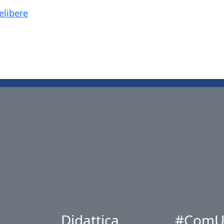
elibere
Didattica
#ComU