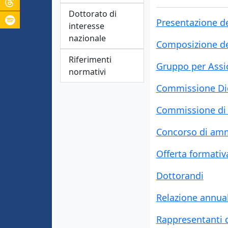
Dottorato di
Presentazione d
interesse
nazionale
Composizione del
Riferimenti
Gruppo per Assic
normativi
Commissione Di
Commissione di 
Concorso di am
Offerta formativ
Dottorandi
Relazione annua
Rappresentanti d