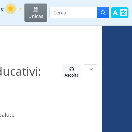
ne
Unicas
ucativi:
Ascolta
Salute