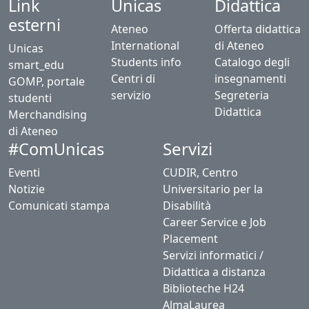
Link
Unicas
Didattica
esterni
Ateneo
Offerta didattica
International
di Ateneo
Unicas
Students info
Catalogo degli
smart_edu
Centri di
insegnamenti
GOMP, portale
servizio
Segreteria
studenti
Didattica
Merchandising
di Ateneo
Servizi
#ComUnicas
Eventi
CUDIR, Centro
Notizie
Universitario per la
Comunicati stampa
Disabilità
Career Service e Job
Placement
Servizi informatici /
Didattica a distanza
Biblioteche H24
AlmaLaurea