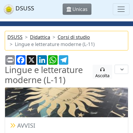
DSUSS
Unicas
DSUSS
Didattica
Corsi di studio
Lingue e letterature moderne (L-11)
Print
Facebook
X
LinkedIn
WhatsApp
Telegram
Lingue e letterature
Ascolta
moderne (L-11)
AVVISI