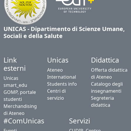
UNICAS - Dipartimento di Scienze Umane,
Sociali e della Salute
Link
Unicas
Didattica
esterni
Ateneo
Offerta didattica
International
di Ateneo
Unicas
Students info
Catalogo degli
smart_edu
Centri di
insegnamenti
GOMP, portale
servizio
Segreteria
studenti
didattica
Merchandising
di Ateneo
Servizi
#ComUnicas
Eventi
CUDIR, Centro