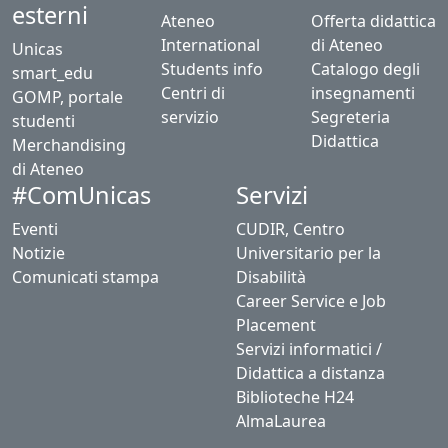
esterni
Ateneo
Offerta didattica
International
di Ateneo
Unicas
Students info
Catalogo degli
smart_edu
Centri di
insegnamenti
GOMP, portale
servizio
Segreteria
studenti
Didattica
Merchandising
di Ateneo
Servizi
#ComUnicas
Eventi
CUDIR, Centro
Notizie
Universitario per la
Comunicati stampa
Disabilità
Career Service e Job
Placement
Servizi informatici /
Didattica a distanza
Biblioteche H24
AlmaLaurea