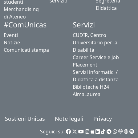
servizio
Segreteria
studenti
Didattica
Merchandising
di Ateneo
Servizi
#ComUnicas
Eventi
CUDIR, Centro
Notizie
Universitario per la
Comunicati stampa
Disabilità
Career Service e Job
Placement
Servizi informatici /
Didattica a distanza
Biblioteche H24
AlmaLaurea
Sostieni Unicas
Note legali
Privacy
Seguici su: