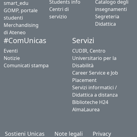
Students info
Catalogo degli
smart_edu
Centri di
insegnamenti
GOMP, portale
servizio
Segreteria
studenti
Didattica
Merchandising
di Ateneo
Servizi
#ComUnicas
Eventi
CUDIR, Centro
Notizie
Universitario per la
Comunicati stampa
Disabilità
Career Service e Job
Placement
Servizi informatici /
Didattica a distanza
Biblioteche H24
AlmaLaurea
Sostieni Unicas
Note legali
Privacy