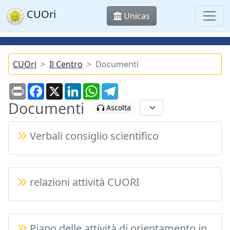
CUOri
Unicas
CUOri
Il Centro
Documenti
Print
Facebook
X
LinkedIn
WhatsApp
Telegram
Documenti
Ascolta
Verbali consiglio scientifico
relazioni attività CUORI
Piano delle attività di orientamento in