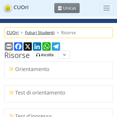
CUOri
Unicas
CUOri
Futuri Studenti
Risorse
Print
Facebook
X
LinkedIn
WhatsApp
Telegram
Risorse
Ascolta
Orientamento
Test di orientamento
Test d'ingresso