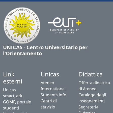
UNICAS - Centro Universitario per
l'Orientamento
Link
Unicas
Didattica
esterni
Ateneo
Offerta didattica
International
di Ateneo
Unicas
Students info
Catalogo degli
smart_edu
Centri di
insegnamenti
GOMP, portale
servizio
Segreteria
studenti