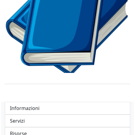
Informazioni
Servizi
Risorse