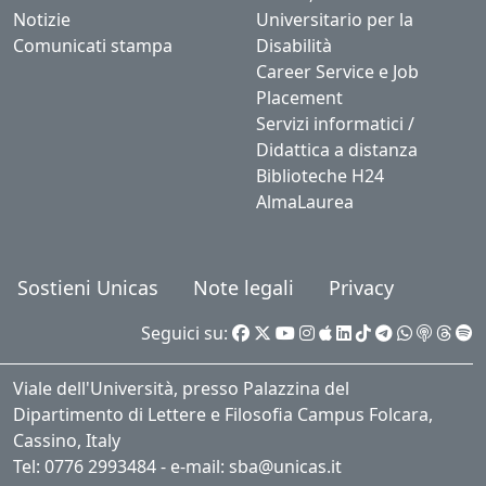
Notizie
Universitario per la
Comunicati stampa
Disabilità
Career Service e Job
Placement
Servizi informatici /
Didattica a distanza
Biblioteche H24
AlmaLaurea
Sostieni Unicas
Note legali
Privacy
Seguici su:
Viale dell'Università, presso Palazzina del
Dipartimento di Lettere e Filosofia Campus Folcara,
Cassino, Italy
Tel: 0776 2993484 - e-mail: sba@unicas.it