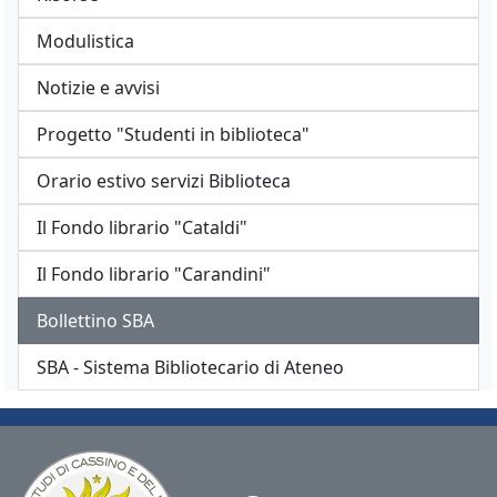
Modulistica
Notizie e avvisi
Progetto "Studenti in biblioteca"
Orario estivo servizi Biblioteca
Il Fondo librario "Cataldi"
Il Fondo librario "Carandini"
Bollettino SBA
SBA - Sistema Bibliotecario di Ateneo