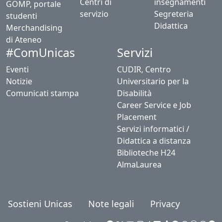
Centri di
insegnamenti
GOMP, portale
servizio
Segreteria
studenti
Didattica
Merchandising
di Ateneo
Servizi
#ComUnicas
Eventi
CUDIR, Centro
Notizie
Universitario per la
Comunicati stampa
Disabilità
Career Service e Job
Placement
Servizi informatici /
Didattica a distanza
Biblioteche H24
AlmaLaurea
Sostieni Unicas
Note legali
Privacy