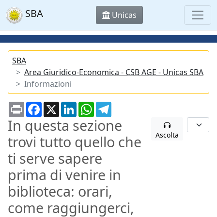
SBA
Unicas
SBA
Area Giuridico-Economica - CSB AGE - Unicas SBA
Informazioni
Print
Facebook
X
LinkedIn
WhatsApp
Telegram
In questa sezione
Ascolta
trovi tutto quello che
ti serve sapere
prima di venire in
biblioteca: orari,
come raggiungerci,