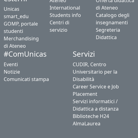
Ateneo
Offerta didattica
International
di Ateneo
Unicas
Students info
Catalogo degli
smart_edu
Centri di
insegnamenti
GOMP, portale
servizio
Segreteria
studenti
Didattica
Merchandising
di Ateneo
Servizi
#ComUnicas
Eventi
CUDIR, Centro
Notizie
Universitario per la
Comunicati stampa
Disabilità
Career Service e Job
Placement
Servizi informatici /
Didattica a distanza
Biblioteche H24
AlmaLaurea