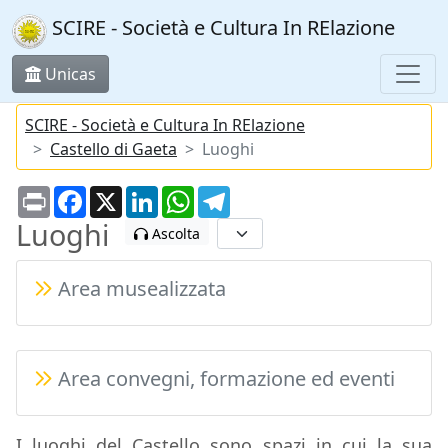
SCIRE - Società e Cultura In RElazione
Unicas
SCIRE - Società e Cultura In RElazione
Castello di Gaeta
Luoghi
Print
Facebook
X
LinkedIn
WhatsApp
Telegram
Luoghi
Ascolta
Area musealizzata
Area convegni, formazione ed eventi
I luoghi del Castello sono spazi in cui la sua