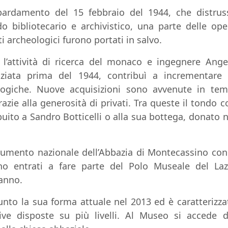
ardamento del 15 febbraio del 1944, che distrus
ndo bibliotecario e archivistico, una parte delle ope
ti archeologici furono portati in salvo.
l’attività di ricerca del monaco e ingegnere Ange
iziata prima del 1944, contribuì a incrementare 
logiche. Nuove acquisizioni sono avvenute in tem
azie alla generosità di privati. Tra queste il tondo c
ibuito a Sandro Botticelli o alla sua bottega, donato n
numento nazionale dell’Abbazia di Montecassino con 
o entrati a fare parte del Polo Museale del Laz
’anno.
nto la sua forma attuale nel 2013 ed è caratterizza
ive disposte su più livelli. Al Museo si accede d