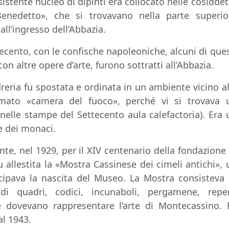
istente nucleo di dipinti era collocato nelle cosiddet
Benedetto», che si trovavano nella parte superio
 all’ingresso dell’Abbazia.
tecento, con le confische napoleoniche, alcuni di ques
con altre opere d’arte, furono sottratti all’Abbazia.
reria fu spostata e ordinata in un ambiente vicino al
iamato «camera del fuoco», perché vi si trovava 
elle stampe del Settecento aula calefactoria). Era 
e dei monaci.
te, nel 1929, per il XIV centenario della fondazione 
 allestita la «Mostra Cassinese dei cimeli antichi», 
cipava la nascita del Museo. La Mostra consisteva 
di quadri, codici, incunaboli, pergamene, reper
e dovevano rappresentare l’arte di Montecassino. 
l 1943.