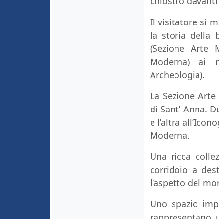
chiostro davanti 
Il visitatore si
la storia della b
(Sezione Arte M
Moderna) ai ri
Archeologia).
La Sezione Arte
di Sant’ Anna. D
e l’altra all’Ico
Moderna.
Una ricca colle
corridoio a dest
l’aspetto del mo
Uno spazio impor
rappresentano u