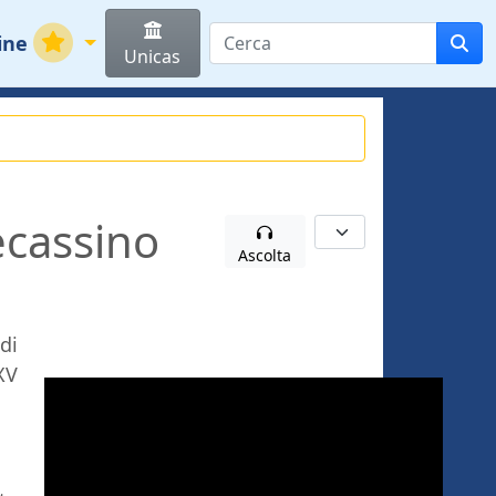
ine
Unicas
ecassino
Ascolta
di
XV