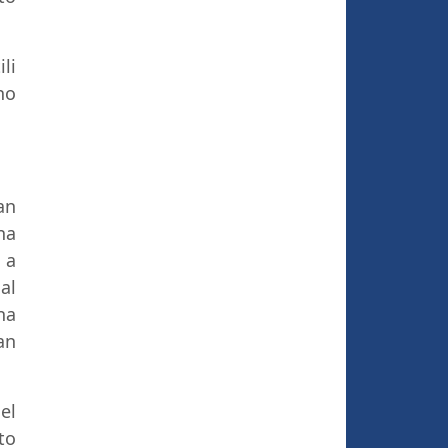
li
no
an
na
 a
al
na
an
el
to