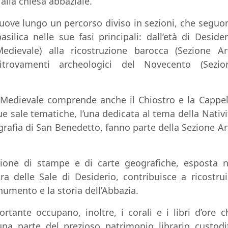
alla chiesa abbaziale.
 muove lungo un percorso diviso in sezioni, che seguo
asilica nelle sue fasi principali: dall’età di Desider
edievale) alla ricostruzione barocca (Sezione Ar
trovamenti archeologici del Novecento (Sezio
 Medievale comprende anche il Chiostro e la Cappel
ue sale tematiche, l’una dedicata al tema della Nativi
nografia di San Benedetto, fanno parte della Sezione Ar
zione di stampe e di carte geografiche, esposta n
ra delle Sale di Desiderio, contribuisce a ricostrui
numento e la storia dell’Abbazia.
tante occupano, inoltre, i corali e i libri d’ore c
na parte del prezioso patrimonio librario custodi