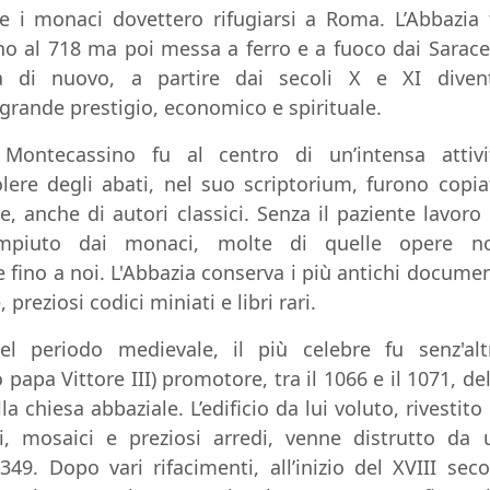
e i monaci dovettero rifugiarsi a Roma. L’Abbazia 
rno al 718 ma poi messa a ferro e a fuoco dai Sarace
rta di nuovo, a partire dai secoli X e XI diven
 grande prestigio, economico e spirituale.
Montecassino fu al centro di un’intensa attivi
olere degli abati, nel suo scriptorium, furono copia
, anche di autori classici. Senza il paziente lavoro 
compiuto dai monaci, molte di quelle opere n
 fino a noi. L'Abbazia conserva i più antichi documen
 preziosi codici miniati e libri rari.
el periodo medievale, il più celebre fu senz'alt
 papa Vittore III) promotore, tra il 1066 e il 1071, del
la chiesa abbaziale. L’edificio da lui voluto, rivestito 
i, mosaici e preziosi arredi, venne distrutto da 
49. Dopo vari rifacimenti, all’inizio del XVIII seco