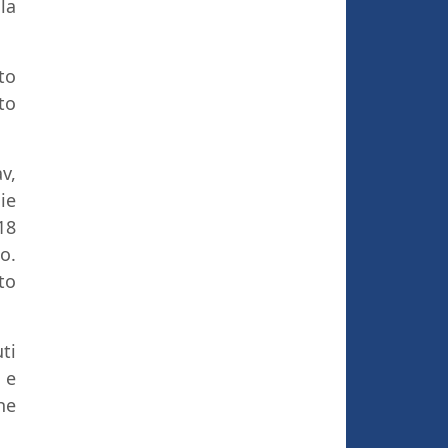
la
to
to
v,
ie
18
o.
to
ti
 e
he