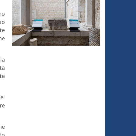
no
io
te
ne
la
tà
te
el
re
he
to