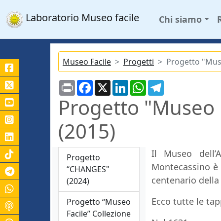
Laboratorio Museo facile
Chi siamo
Museo Facile
Progetti
Progetto "Muse
Print
Facebook
X
LinkedIn
WhatsApp
Telegram
Progetto "Museo 
(2015)
Il Museo dell’
Progetto
Montecassino è s
“CHANGES"
Canale Telegram Unicas
centenario della
(2024)
Ecco tutte le ta
Progetto “Museo
Facile” Collezione