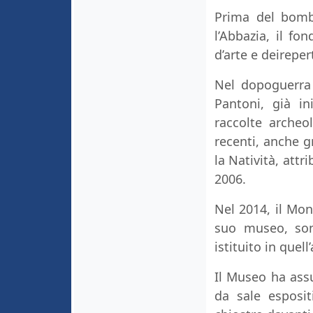
Prima del bomb
l’Abbazia, il fo
d’arte e deireper
Nel dopoguerra 
Pantoni, già in
raccolte archeo
recenti, anche gr
la Natività, attr
2006.
Nel 2014, il Mo
suo museo, son
istituito in quell
Il Museo ha assu
da sale esposit