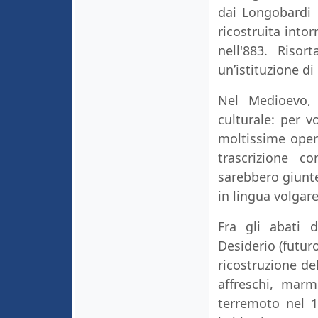
dai Longobardi 
ricostruita into
nell'883. Riso
un’istituzione di
Nel Medioevo, 
culturale: per v
moltissime opere
trascrizione 
sarebbero giunte
in lingua volgare,
Fra gli abati d
Desiderio (futuro
ricostruzione del
affreschi, marm
terremoto nel 13