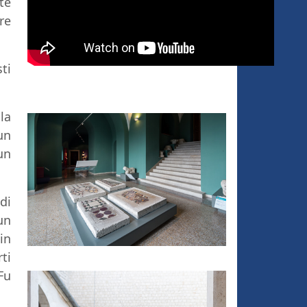
te
re
ti
la
un
un
di
un
in
ti
Fu