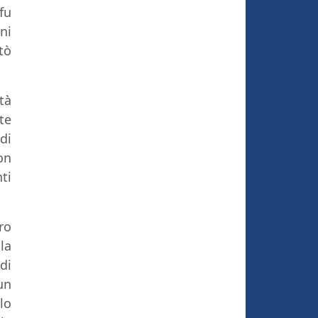
fu
ni
tò
tà
te
di
on
ti
ro
la
di
un
lo