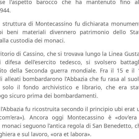
nse l'aspetto barocco che ha mantenuto fino al
1944.
ra struttura di Montecassino fu dichiarata monumen
oi beni materiali divennero patrimonio dello Sta
i alla custodia dei monaci.
itorio di Cassino, che si trovava lungo la Linea Gusta
i difesa dell’esercito tedesco, si svolsero battagl
sito della Seconda guerra mondiale. Fra il 15 e il 
li alleati bombardarono l’Abbazia che fu rasa al suol
 solo il fondo archivistico e librario, che era sta
uogo sicuro prima dei bombardamenti.
l’Abbazia fu ricostruita secondo il principio ubi erat u
, com’era»). Ancora oggi Montecassino è «dov’era
i monaci seguono l’antica regola di San Benedetto, c
ghiera e sul lavoro, «ora et labora».