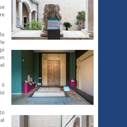
se
re
lo
le
pi
on
el
il
io
to
al