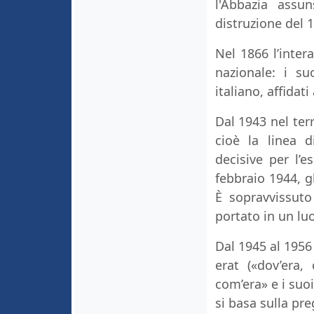
l'Abbazia assu
distruzione del 
Nel 1866 l’inte
nazionale: i su
italiano, affidat
Dal 1943 nel terr
cioè la linea d
decisive per l’e
febbraio 1944, g
È sopravvissuto
portato in un l
Dal 1945 al 1956 
erat («dov’era
com’era» e i suo
si basa sulla pre