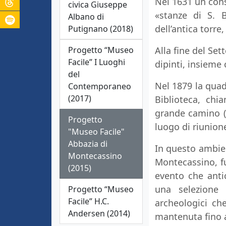
Nel 1631 un cons
civica Giuseppe
«stanze di S. 
Albano di
dell’antica torre,
Putignano (2018)
Progetto “Museo
Alla fine del Set
Facile” I Luoghi
dipinti, insieme 
del
Nel 1879 la quad
Contemporaneo
(2017)
Biblioteca, ch
grande camino (n
Progetto
luogo di riunion
"Museo Facile"
Abbazia di
In questo ambien
Montecassino
Montecassino, fu
(2015)
evento che anti
una selezione 
Progetto “Museo
Facile” H.C.
archeologici ch
Andersen (2014)
mantenuta fino a