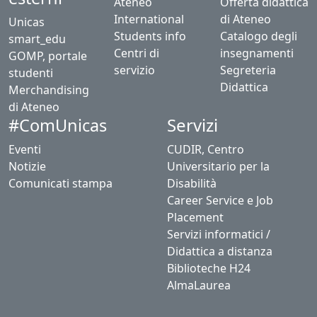
Ateneo
Offerta didattica
International
di Ateneo
Unicas
Students info
Catalogo degli
smart_edu
Centri di
insegnamenti
GOMP, portale
servizio
Segreteria
studenti
Didattica
Merchandising
di Ateneo
Servizi
#ComUnicas
Eventi
CUDIR, Centro
Notizie
Universitario per la
Comunicati stampa
Disabilità
Career Service e Job
Placement
Servizi informatici /
Didattica a distanza
Biblioteche H24
AlmaLaurea