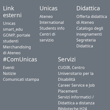
Link
Unicas
Didattica
esterni
Ateneo
Offerta didattica
International
di Ateneo
Unicas
Students info
Catalogo degli
smart_edu
Centri di
insegnamenti
GOMP, portale
servizio
Segreteria
studenti
Didattica
Merchandising
di Ateneo
Servizi
#ComUnicas
Eventi
CUDIR, Centro
Notizie
Universitario per la
Comunicati stampa
Disabilità
Career Service e Job
Placement
Servizi informatici /
Didattica a distanza
Biblioteche H24