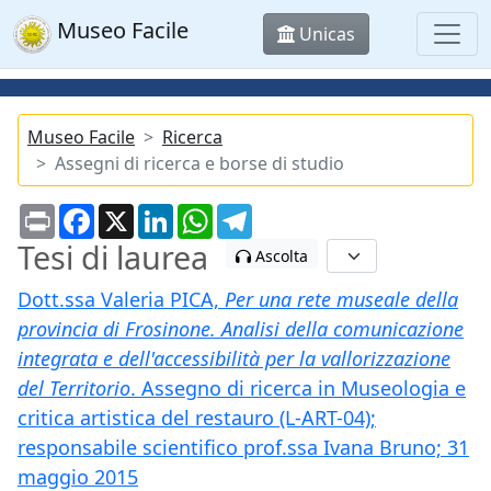
Museo Facile
Unicas
Museo Facile
Ricerca
Assegni di ricerca e borse di studio
Print
Facebook
X
LinkedIn
WhatsApp
Telegram
Tesi di laurea
Ascolta
Dott.ssa Valeria PICA,
Per una rete museale della
provincia di Frosinone. Analisi della comunicazione
integrata e dell'accessibilità per la vallorizzazione
del Territorio
. Assegno di ricerca in Museologia e
critica artistica del restauro (L-ART-04);
responsabile scientifico prof.ssa Ivana Bruno; 31
maggio 2015