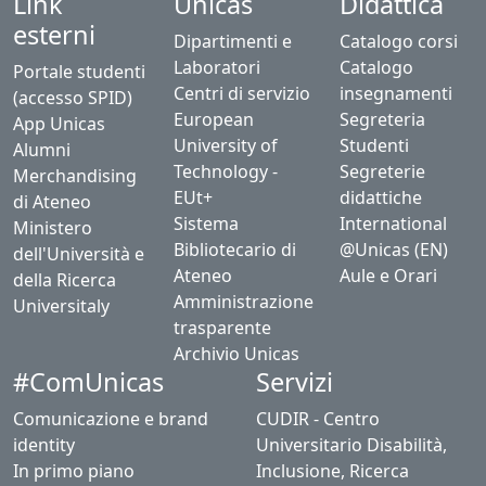
Link
Unicas
Didattica
esterni
Dipartimenti e
Catalogo corsi
Laboratori
Catalogo
Portale studenti
Centri di servizio
insegnamenti
(accesso SPID)
European
Segreteria
App Unicas
University of
Studenti
Alumni
Technology -
Segreterie
Merchandising
EUt+
didattiche
di Ateneo
Sistema
International
Ministero
Bibliotecario di
@Unicas (EN)
dell'Università e
Ateneo
Aule e Orari
della Ricerca
Amministrazione
Universitaly
trasparente
Archivio Unicas
#ComUnicas
Servizi
Comunicazione e brand
CUDIR - Centro
identity
Universitario Disabilità,
In primo piano
Inclusione, Ricerca