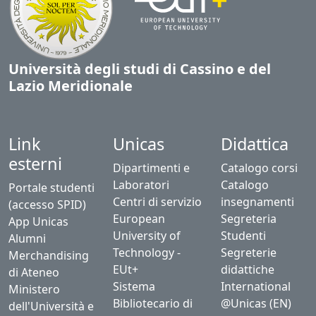
Università degli studi di Cassino e del
Lazio Meridionale
Link
Unicas
Didattica
esterni
Dipartimenti e
Catalogo corsi
Laboratori
Catalogo
Portale studenti
Centri di servizio
insegnamenti
(accesso SPID)
European
Segreteria
App Unicas
University of
Studenti
Alumni
Technology -
Segreterie
Merchandising
EUt+
didattiche
di Ateneo
Sistema
International
Ministero
Bibliotecario di
@Unicas (EN)
dell'Università e