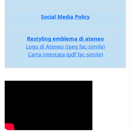
Social Media Policy
Restyling emblema di ateneo
Logo di Ateneo (jpeg fac-simile)
Carta intestata (pdf fac-simile)