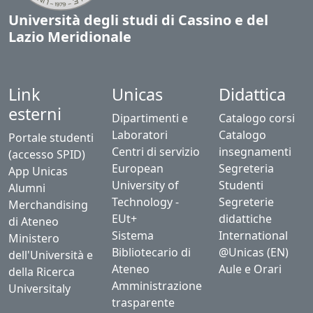
Università degli studi di Cassino e del
Lazio Meridionale
Link
Unicas
Didattica
esterni
Dipartimenti e
Catalogo corsi
Laboratori
Catalogo
Portale studenti
Centri di servizio
insegnamenti
(accesso SPID)
European
Segreteria
App Unicas
University of
Studenti
Alumni
Technology -
Segreterie
Merchandising
EUt+
didattiche
di Ateneo
Sistema
International
Ministero
Bibliotecario di
@Unicas (EN)
dell'Università e
Ateneo
Aule e Orari
della Ricerca
Amministrazione
Universitaly
trasparente