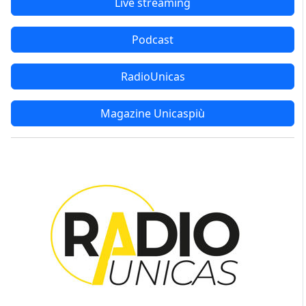
Live streaming
Podcast
RadioUnicas
Magazine Unicaspiù