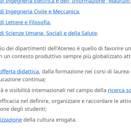
i Ingegneria Elettrica e dell' Informazione "Maurizio
di Ingegneria Civile e Meccanica
,
i Lettere e Filosofia
,
i Scienze Umane, Sociali e della Salute
.
io dei dipartimenti dell'Ateneo è quello di favorire u
in un contesto produttivo sempre più globalizzato att
offerta didattica
, dalla formazione nei corsi di laurea 
ducazione continua;
tà e visibilità internazionali nel campo della
ricerca sc
l'efficacia nel definire, organizzare e raccordare le att
one degli studenti;
izzazione
della cultura erogata.