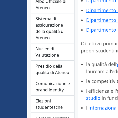
Dipartimento d
Albo Ufficiale di
Ateneo
Dipartimento 
Sistema di
Dipartimento d
assicurazione
Dipartimento d
della qualità di
Ateneo
Obiettivo primar
Nucleo di
propri studenti 
Valutazione
la qualità dell’
Presidio della
lauream all’e
qualità di Ateneo
la competitivi
Comunicazione e
brand identity
l'efficienza e 
studio
in funzi
Elezioni
studentesche
l'
internazional