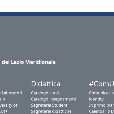
e del Lazio Meridionale
Didattica
#ComU
e Laboratori
Catalogo corsi
Comunicazio
zio
Catalogo insegnamenti
identity
ersity of
Segreteria Studenti
In primo pia
EUt+
Segreterie didattiche
Calendario E