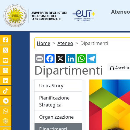
Ateneo
Home
Ateneo
Dipartimenti
Print
Facebook
X
LinkedIn
WhatsApp
Telegram
Dipartimenti
Ascolta
UnicaStory
Pianificazione
Canale Telegram Unicas
Strategica
Organizzazione
Dipartimenti