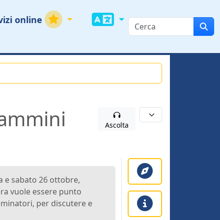
vizi online
Cammini
Ascolta
a e sabato 26 ottobre,
era vuole essere punto
mminatori, per discutere e