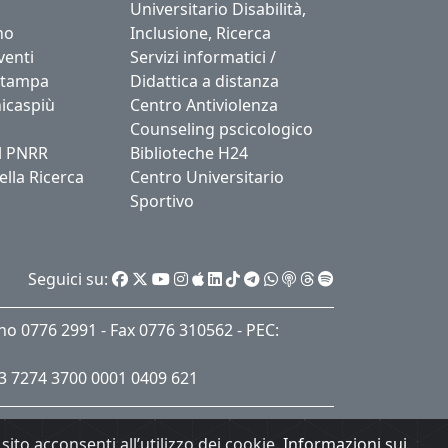
Universitario Disabilità,
no
Inclusione, Ricerca
venti
Servizi informatici /
stampa
Didattica a distanza
icaspiù
Centro Antiviolenza
Counseling pscicologico
l PNRR
Biblioteche H24
ella Ricerca
Centro Universitario
Sportivo
Seguici su:
ino 0776 2991 - Fax 0776 310562 - PEC:
53 7274 3700 0001 0409 621
sito acconsenti all’utilizzo dei cookie.
Informazioni sui