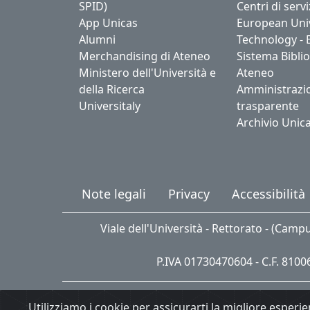
SPID)
Centri di servi
App Unicas
European Univ
Alumni
Technology - 
Merchandising di Ateneo
Sistema Biblio
Ministero dell'Università e
Ateneo
della Ricerca
Amministrazi
Universitaly
trasparente
Archivio Unic
Note legali
Privacy
Accessibilità
Viale dell'Università - Rettorato - (Camp
P.IVA 01730470604 - C.F. 810
Utilizziamo i cookie per assicurarti la migliore esperie