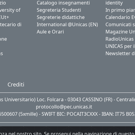
zio
Catalogo insegnamenti
identity
ersity of
Segreteria Studenti
In primo pia
EUt+
Segreterie didattiche
Calendario E
tecario di
International @Unicas (EN)
Comunicati 
Aule e Orari
Magazine Un
one
RadioUnicas
UNICAS per i
as
Newsletter d
Crediti
us Universitario) Loc. Folcara - 03043 CASSINO (FR) - Central
protocollo@pec.unicas.it
06500607 (5xmille) - SWIFT BIC: POCAIT3CXXX - IBAN: IT75 B0
nza nel nostro sito. Se prosegui nella navigazione di questo 