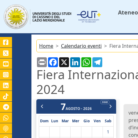
Ateneo
Home
Calendario eventi
Fiera Inter
Print
Facebook
X
LinkedIn
WhatsApp
Telegram
Fiera Internazion
2024
7
OGGI
Canale Telegram Unicas
AGOSTO - 2026
vene
pres
Dom
Lun
Mar
Mer
Gio
Ven
Sab
d’in
1
cond