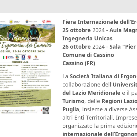
Fiera Internazionale dell’
25 ottobre
2024 -
Aula Magn
Ingegneria Unicas
26 ottobre
2024 -
Sala "Pie
Comune di Cassino
Cassino (FR)
La
Società Italiana di Ergon
collaborazione dell'
Universit
del Lazio Meridionale
e il p
Turismo
, delle
Regioni Lazi
Puglia
, insieme a diverse As
altri Enti Territoriali, Impre
organizzato la prima edizion
internazionale dell’Ergon