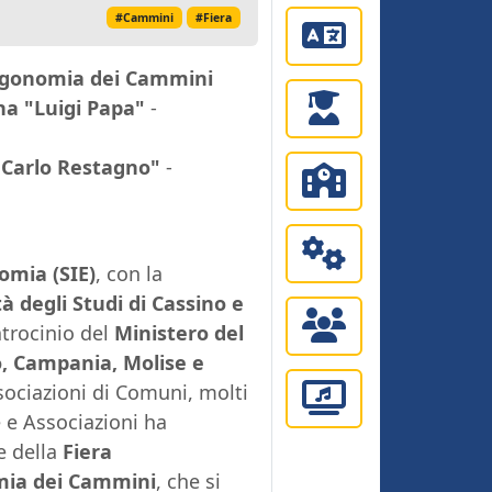
#Cammini
#Fiera
Ergonomia dei Cammini
a "Luigi Papa"
-
r Carlo Restagno"
-
omia (SIE)
, con la
à degli Studi di Cassino e
atrocinio del
Ministero del
o, Campania, Molise e
sociazioni di Comuni, molti
se e Associazioni ha
e della
Fiera
omia dei Cammini
, che si