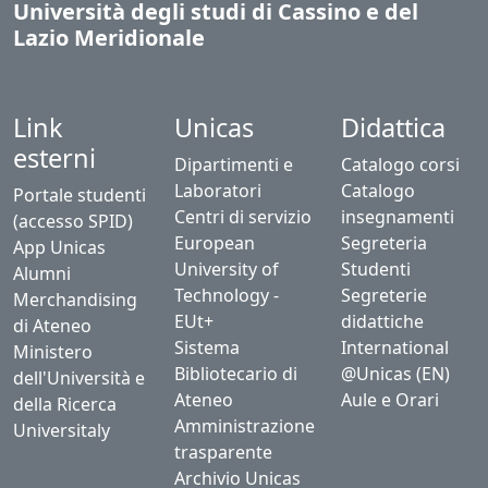
Università degli studi di Cassino e del
Lazio Meridionale
Link
Unicas
Didattica
esterni
Dipartimenti e
Catalogo corsi
Laboratori
Catalogo
Portale studenti
Centri di servizio
insegnamenti
(accesso SPID)
European
Segreteria
App Unicas
University of
Studenti
Alumni
Technology -
Segreterie
Merchandising
EUt+
didattiche
di Ateneo
Sistema
International
Ministero
Bibliotecario di
@Unicas (EN)
dell'Università e
Ateneo
Aule e Orari
della Ricerca
Amministrazione
Universitaly
trasparente
Archivio Unicas