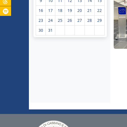
9
10
11
12
13
14
15
16
17
18
19
20
21
22
23
24
25
26
27
28
29
30
31