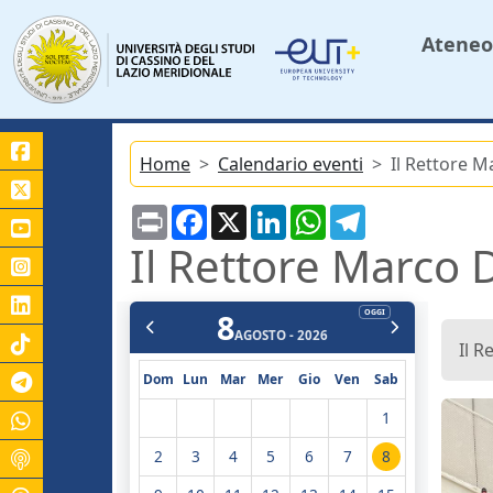
Ateneo
Home
Calendario eventi
Il Rettore M
Print
Facebook
X
LinkedIn
WhatsApp
Telegram
Il Rettore Marco D
8
OGGI
AGOSTO - 2026
Il R
Canale Telegram Unicas
Dom
Lun
Mar
Mer
Gio
Ven
Sab
1
2
3
4
5
6
7
8