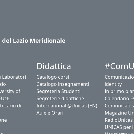
e del Lazio Meridionale
Didattica
#ComU
e Laboratori
Catalogo corsi
Comunicazio
zio
Catalogo insegnamenti
identity
ersity of
Segreteria Studenti
In primo pia
EUt+
Segreterie didattiche
Calendario E
tecario di
International @Unicas (EN)
Comunicati 
Aule e Orari
Magazine Un
one
RadioUnicas
UNICAS per i