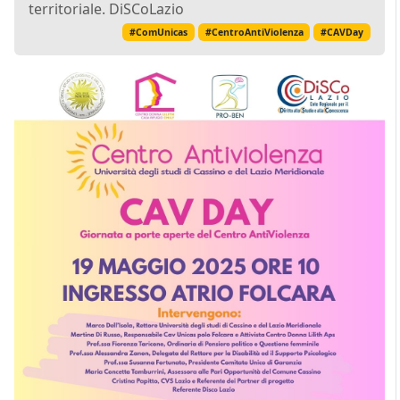
territoriale. DiSCoLazio
#ComUnicas
#CentroAntiViolenza
#CAVDay