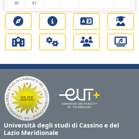
30
31
Università degli studi di Cassino e del
Lazio Meridionale