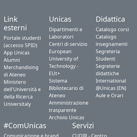
Link
Unicas
Didattica
esterni
Dipartimenti e
Catalogo corsi
Laboratori
Catalogo
Portale studenti
Centri di servizio
insegnamenti
(accesso SPID)
European
Segreteria
App Unicas
University of
Studenti
Alumni
Technology -
Segreterie
Merchandising
EUt+
didattiche
di Ateneo
Sistema
International
Ministero
Bibliotecario di
@Unicas (EN)
dell'Università e
Ateneo
Aule e Orari
della Ricerca
Amministrazione
Universitaly
trasparente
Archivio Unicas
#ComUnicas
Servizi
Comunicazione e brand
CUDIR - Centro