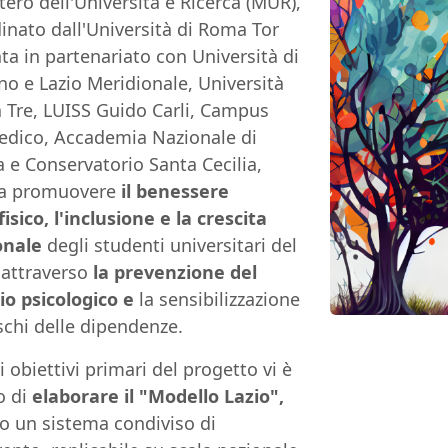
tero dell'Università e Ricerca (MUR),
inato dall'Università di Roma Tor
ta in partenariato con Università di
no e Lazio Meridionale, Università
Tre, LUISS Guido Carli, Campus
dico, Accademia Nazionale di
 e Conservatorio Santa Cecilia,
 a promuovere
il benessere
fisico,
l'inclusione e la crescita
onale
degli studenti universitari del
 attraverso
la prevenzione del
io psicologico e
la sensibilizzazione
ischi delle dipendenze.
li obiettivi primari del progetto vi è
o di
elaborare il "Modello Lazio",
o un sistema condiviso di