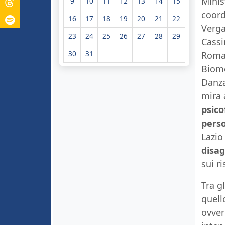
Minis
9
10
11
12
13
14
15
coord
16
17
18
19
20
21
22
Verga
23
24
25
26
27
28
29
Cassi
30
31
Roma 
Biome
Danza
mira
psico
pers
Lazio
disag
sui r
Tra g
quell
ovver