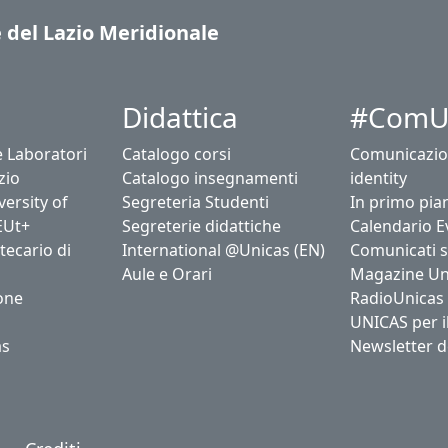
e del Lazio Meridionale
Didattica
#ComU
e Laboratori
Catalogo corsi
Comunicazio
zio
Catalogo insegnamenti
identity
ersity of
Segreteria Studenti
In primo pia
EUt+
Segreterie didattiche
Calendario E
tecario di
International @Unicas (EN)
Comunicati 
Aule e Orari
Magazine Un
one
RadioUnicas
UNICAS per i
as
Newsletter d