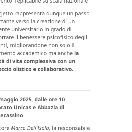
vento replicabile su scala nazionale
ogetto rappresenta dunque un passo
tante verso la creazione di un
nte universitario in grado di
rtare il benessere psicofisico degli
nti, migliorandone non solo il
imento accademico ma anche
la
tà di vita complessiva con un
ccio olistico e collaborativo.
 maggio 2025, dalle ore 10
rato Unicas e Abbazia di
ecassino
ttore
Marco Dell'Isola
, la responsabile