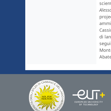
scien
Aless
proje
ammin
Cassi
di la
seguir
Monte
Abate