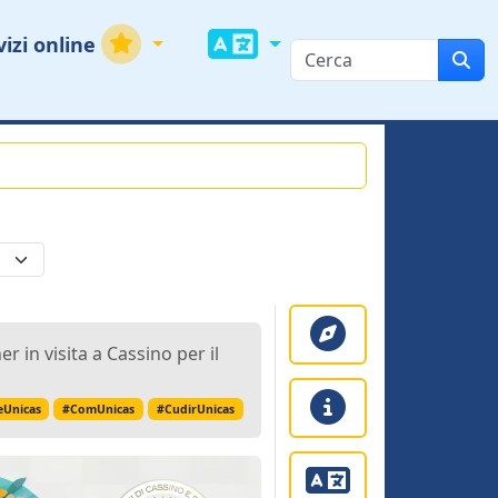
vizi online
 in visita a Cassino per il
eUnicas
#ComUnicas
#CudirUnicas