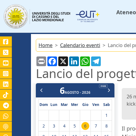
Ateneo
Home
Calendario eventi
Lancio del p
Print
Facebook
X
LinkedIn
WhatsApp
Telegram
Lancio del proget
6
OGGI
AGOSTO - 2026
26 m
kick
Canale Telegram Unicas
Dom
Lun
Mar
Mer
Gio
Ven
Sab
1
2
3
4
5
6
7
8
Il pr