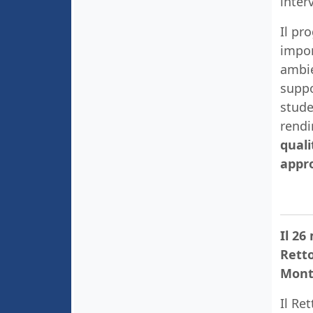
inter
Il pr
impor
ambie
suppo
stude
rend
quali
appro
Il 26
Retto
Mont
Il Re