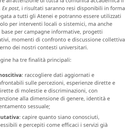
re all’attenzione di tutta la comunità accademica il
.
Ex post
, i risultati saranno resi disponibili in forma
gata a tutti gli Atenei e potranno essere utilizzati
olo per interventi locali o sistemici, ma anche
base per campagne informative, progetti
tivi, momenti di confronto e discussione collettiva
terno dei nostri contesti universitari.
gine ha tre finalità principali:
noscitiva
: raccogliere dati aggiornati e
frontabili sulle percezioni, esperienze dirette e
irette di molestie e discriminazioni, con
enzione alla dimensione di genere, identità e
ientamento sessuale;
lutativa
: capire quanto siano conosciuti,
essibili e percepiti come efficaci i servizi già