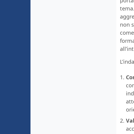
porta
tema
aggre
non s
come 
forma
all’in
L’inda
Co
con
ind
att
or
Va
acc