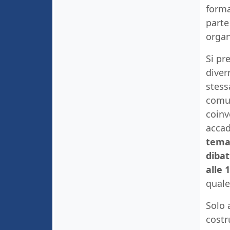
forma
parte
organ
Si pre
diver
stess
comun
coinv
acca
temat
dibat
alle 
quale
Solo 
costr