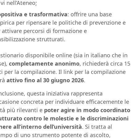
ivi nell’Ateneo;
opositiva e trasformativa
: offrire una base
irica per ripensare le politiche di prevenzione e
 attivare percorsi di formazione e
sibilizzazione strutturati.
estionario disponibile online (sia in italiano che in
se),
completamente anonimo
, richiederà circa 15
i per la compilazione. Il link per la compilazione
rrà
attivo fino al 30 giugno 2026
.
nclusione, questa iniziativa rappresenta
casione concreta per individuare efficacemente le
ità più rilevanti e
poter agire in modo coordinato
utturato contro le molestie e le discriminazioni
nere all’interno dell’università
. Si tratta al
mpo di uno strumento potente di ascolto,