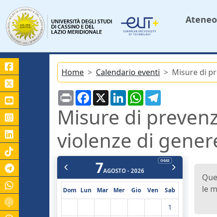
Ateneo
Home
Calendario eventi
Misure di pr
Print
Facebook
X
LinkedIn
WhatsApp
Telegram
Misure di prevenz
violenze di gener
7
OGGI
Canale Telegram Unicas
AGOSTO - 2026
Ques
le m
Dom
Lun
Mar
Mer
Gio
Ven
Sab
1