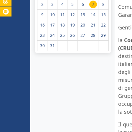
2
3
4
5
6
7
8
Comun
Garan
9
10
11
12
13
14
15
16
17
18
19
20
21
22
Genti
23
24
25
26
27
28
29
la
Con
30
31
(CRUI
desti
itali
degli
misur
di ge
Grupp
occup
la sot
Il qu