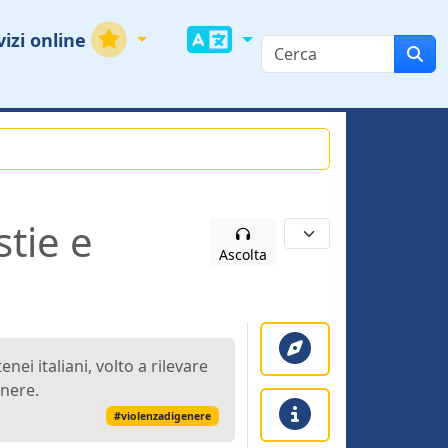
vizi online
tie e
Ascolta
ei italiani, volto a rilevare
enere.
#violenzadigenere