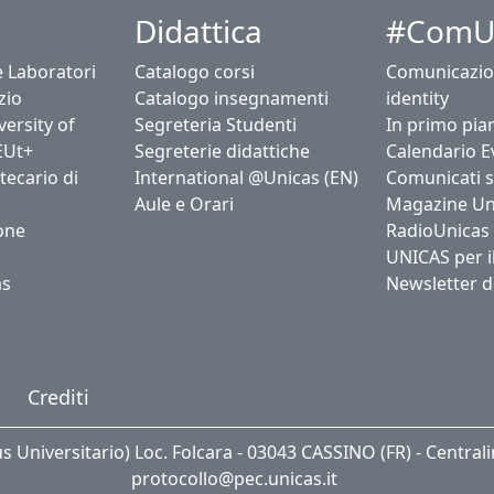
Didattica
#ComU
e Laboratori
Catalogo corsi
Comunicazio
zio
Catalogo insegnamenti
identity
ersity of
Segreteria Studenti
In primo pia
EUt+
Segreterie didattiche
Calendario E
tecario di
International @Unicas (EN)
Comunicati 
Aule e Orari
Magazine Un
one
RadioUnicas
UNICAS per i
as
Newsletter d
Crediti
us Universitario) Loc. Folcara - 03043 CASSINO (FR) - Central
protocollo@pec.unicas.it