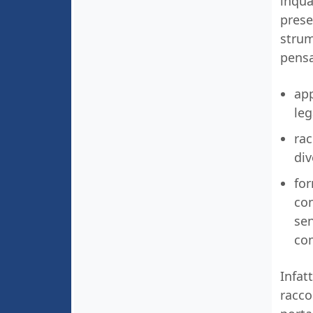
inqua
prese
strum
pensa
app
leg
rac
div
for
con
sen
co
Infat
racco