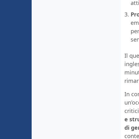
att
Pr
emp
per
sen
Il qu
ingle
minut
rima
In co
un’oc
critic
e str
di ge
conte