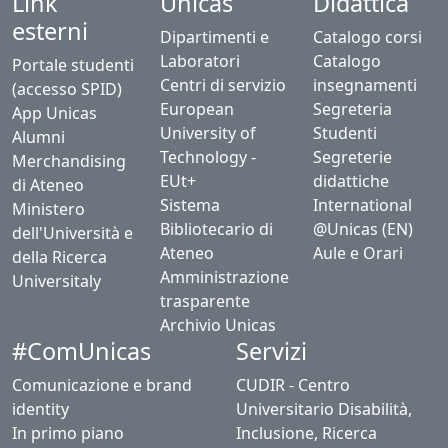
Link
Unicas
Didattica
esterni
Dipartimenti e
Catalogo corsi
Laboratori
Catalogo
Portale studenti
Centri di servizio
insegnamenti
(accesso SPID)
European
Segreteria
App Unicas
University of
Studenti
Alumni
Technology -
Segreterie
Merchandising
EUt+
didattiche
di Ateneo
Sistema
International
Ministero
Bibliotecario di
@Unicas (EN)
dell'Università e
Ateneo
Aule e Orari
della Ricerca
Amministrazione
Universitaly
trasparente
Archivio Unicas
#ComUnicas
Servizi
Comunicazione e brand
CUDIR - Centro
identity
Universitario Disabilità,
In primo piano
Inclusione, Ricerca