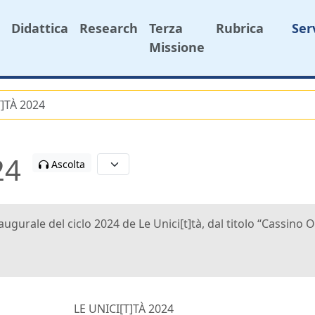
Didattica
Research
Terza
Rubrica
Ser
Missione
T]TÀ 2024
24
Ascolta
gurale del ciclo 2024 de Le Unici[t]tà, dal titolo “Cassino 
LE UNICI[T]TÀ 2024