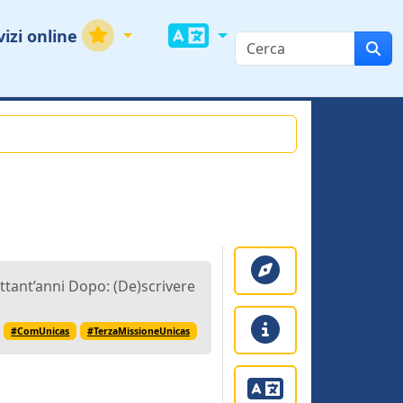
vizi online
Ottant’anni Dopo: (De)scrivere
#ComUnicas
#TerzaMissioneUnicas