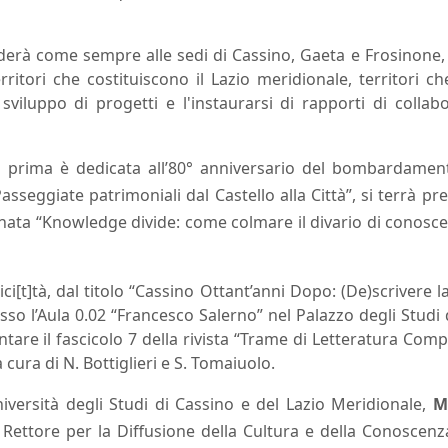
enderà come sempre alle sedi di Cassino, Gaeta e Frosinone
rritori che costituiscono il Lazio meridionale, territori 
viluppo di progetti e l'instaurarsi di rapporti di collabo
: la prima è dedicata all’80° anniversario del bombardamen
eggiate patrimoniali dal Castello alla Città”, si terrà pre
nata “Knowledge divide: come colmare il divario di conosc
ci[t]tà, dal titolo “Cassino Ottant’anni Dopo: (De)scrivere l
sso l’Aula 0.02 “Francesco Salerno” nel Palazzo degli Stud
ntare il fascicolo 7 della rivista “Trame di Letteratura Comp
 cura di N. Bottiglieri e S. Tomaiuolo.
niversità degli Studi di Cassino e del Lazio Meridionale,
M
l Rettore per la Diffusione della Cultura e della Conoscenz