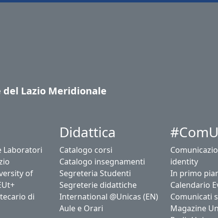
e del Lazio Meridionale
Didattica
#ComU
e Laboratori
Catalogo corsi
Comunicazio
zio
Catalogo insegnamenti
identity
ersity of
Segreteria Studenti
In primo pia
EUt+
Segreterie didattiche
Calendario E
tecario di
International @Unicas (EN)
Comunicati 
Aule e Orari
Magazine Un