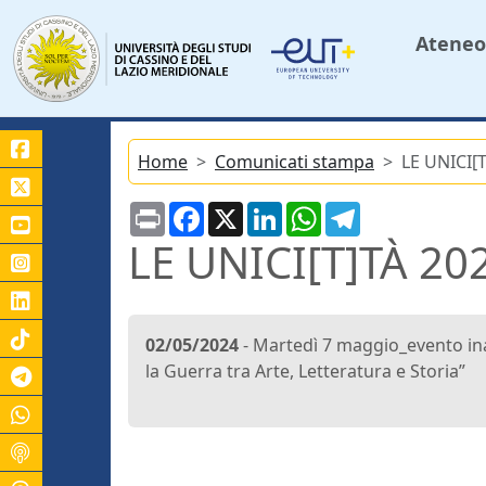
Ateneo
Home
Comunicati stampa
LE UNICI[
Print
Facebook
X
LinkedIn
WhatsApp
Telegram
LE UNICI[T]TÀ 20
02/05/2024
- Martedì 7 maggio_evento inau
la Guerra tra Arte, Letteratura e Storia”
Canale Telegram Unicas