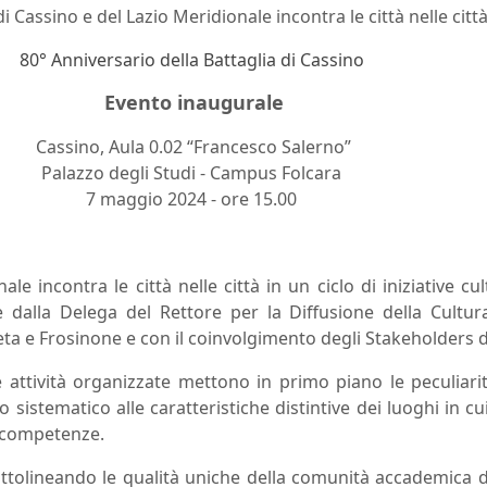
di Cassino e del Lazio Meridionale incontra le città nelle citt
80° Anniversario della Battaglia di Cassino
Evento inaugurale
Cassino, Aula 0.02 “Francesco Salerno”
Palazzo degli Studi - Campus Folcara
7 maggio 2024 - ore 15.00
ale incontra le città nelle città in
un ciclo di iniziative c
one dalla Delega del Rettore per la Diffusione della Cult
ta e Frosinone e con il coinvolgimento degli Stakeholders de
 attività organizzate mettono in primo piano le peculiarit
o sistematico alle caratteristiche distintive dei luoghi in c
e competenze.
 sottolineando le qualità uniche della comunità accademica 