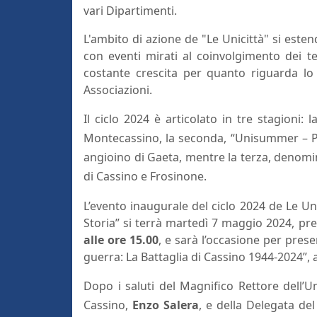
vari Dipartimenti.
L'ambito di azione de "Le Unicittà" si est
con eventi mirati al coinvolgimento dei te
costante crescita per quanto riguarda lo s
Associazioni.
Il ciclo 2024 è articolato in tre stagioni
Montecassino, la seconda, “Unisummer – Pass
angioino di Gaeta, mentre la terza, denomi
di Cassino e Frosinone.
L’evento inaugurale del ciclo 2024 de Le Uni
Storia” si terrà martedì 7 maggio 2024, pre
alle ore 15.00
, e sarà l’occasione per prese
guerra: La Battaglia di Cassino 1944-2024”, a
Dopo i saluti del Magnifico Rettore dell’U
Cassino,
Enzo Salera
, e della Delegata de