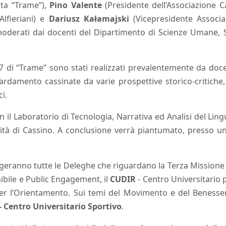
ista “Trame”),
Pino Valente
(Presidente dell’Associazione 
Alfieriani) e
Dariusz Kałamajski
(Vicepresidente Associ
 moderati dai docenti del Dipartimento di Scienze Umane, S
7 di “Trame” sono stati realizzati prevalentemente da docen
rdamento cassinate da varie prospettive storico-critiche, 
ci.
n il Laboratorio di Tecnologia, Narrativa ed Analisi del Li
rsità di Cassino. A conclusione verrà piantumato, presso 
lgeranno tutte le Deleghe che riguardano la Terza Missione 
ibile e Public Engagement, il
CUDIR
- Centro Universitario pe
per l’Orientamento. Sui temi del Movimento e del Benesse
- Centro Universitario Sportivo
.