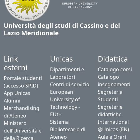
Università degli studi di Cassino e del
Lazio Meridionale
Link
Unicas
Didattica
esterni
Dipartimenti e
Catalogo corsi
Laboratori
Catalogo
Portale studenti
Centri di servizio
insegnamenti
(accesso SPID)
European
Segreteria
App Unicas
University of
Studenti
Alumni
Technology -
Segreterie
Merchandising
EUt+
didattiche
di Ateneo
Sistema
International
Ministero
Bibliotecario di
@Unicas (EN)
dell'Università e
Ateneo
Aule e Orari
della Ricerca