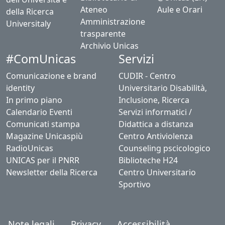
Ateneo
Aule e Orari
della Ricerca
Amministrazione
Universitaly
trasparente
Archivio Unicas
#ComUnicas
Servizi
Comunicazione e brand
CUDIR - Centro
identity
Universitario Disabilità,
In primo piano
Inclusione, Ricerca
Calendario Eventi
Servizi informatici /
Comunicati stampa
Didattica a distanza
Magazine Unicaspiù
Centro Antiviolenza
RadioUnicas
Counseling pscicologico
UNICAS per il PNRR
Biblioteche H24
Newsletter della Ricerca
Centro Universitario
Sportivo
Note legali
Privacy
Accessibilità