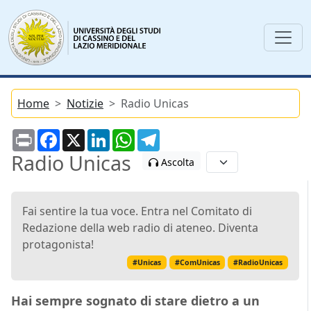
Home
Notizie
Radio Unicas
Print
Facebook
X
LinkedIn
WhatsApp
Telegram
Radio Unicas
Ascolta
Fai sentire la tua voce. Entra nel Comitato di
Redazione della web radio di ateneo. Diventa
protagonista!
#Unicas
#ComUnicas
#RadioUnicas
Hai sempre sognato di stare dietro a un