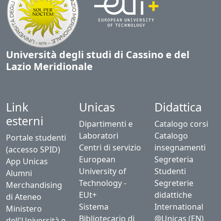
Università degli studi di Cassino e del
Lazio Meridionale
Link
Unicas
Didattica
esterni
Dipartimenti e
Catalogo corsi
Laboratori
Catalogo
Portale studenti
Centri di servizio
insegnamenti
(accesso SPID)
European
Segreteria
App Unicas
University of
Studenti
Alumni
Technology -
Segreterie
Merchandising
EUt+
didattiche
di Ateneo
Sistema
International
Ministero
Bibliotecario di
@Unicas (EN)
dell'Università e