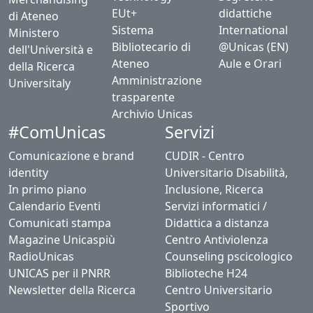
EUt+
didattiche
di Ateneo
Sistema
International
Ministero
Bibliotecario di
@Unicas (EN)
dell'Università e
Ateneo
Aule e Orari
della Ricerca
Amministrazione
Universitaly
trasparente
Archivio Unicas
#ComUnicas
Servizi
Comunicazione e brand
CUDIR - Centro
identity
Universitario Disabilità,
In primo piano
Inclusione, Ricerca
Calendario Eventi
Servizi informatici /
Comunicati stampa
Didattica a distanza
Magazine Unicaspiù
Centro Antiviolenza
RadioUnicas
Counseling pscicologico
UNICAS per il PNRR
Biblioteche H24
Newsletter della Ricerca
Centro Universitario
Sportivo