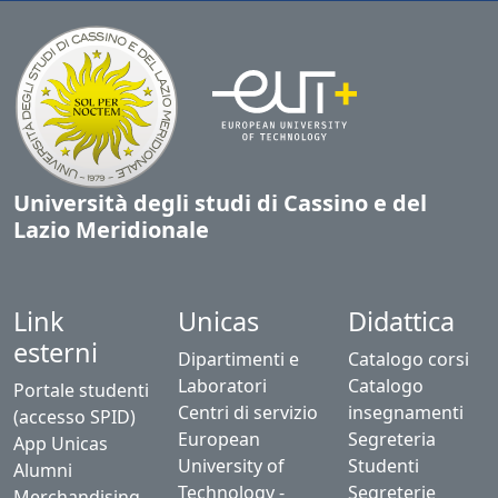
Università degli studi di Cassino e del
Lazio Meridionale
Link
Unicas
Didattica
esterni
Dipartimenti e
Catalogo corsi
Laboratori
Catalogo
Portale studenti
Centri di servizio
insegnamenti
(accesso SPID)
European
Segreteria
App Unicas
University of
Studenti
Alumni
Technology -
Segreterie
Merchandising