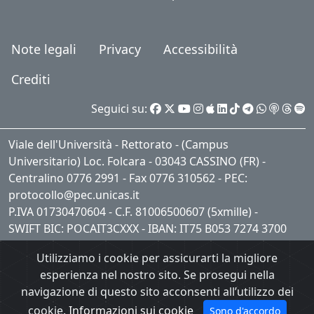
Note legali
Privacy
Accessibilità
Crediti
Seguici su:
Viale dell'Università - Rettorato - (Campus
Universitario) Loc. Folcara - 03043 CASSINO (FR) -
Centralino 0776 2991 - Fax 0776 310562 - PEC:
protocollo@pec.unicas.it
P.IVA 01730470604 - C.F. 81006500607 (5xmille) -
SWIFT BIC: POCAIT3CXXX - IBAN: IT75 B053 7274 3700
0001 0409 621
Utilizziamo i cookie per assicurarti la migliore
esperienza nel nostro sito. Se prosegui nella
navigazione di questo sito acconsenti all’utilizzo dei
cookie.
Informazioni sui cookie
Sono d'accordo