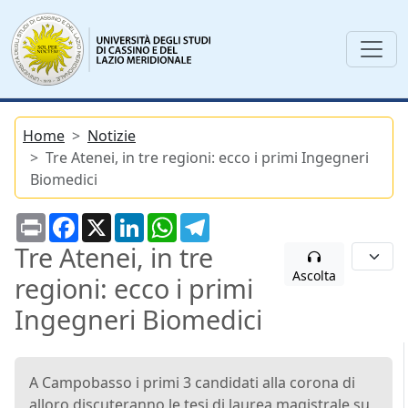
Home
Notizie
Tre Atenei, in tre regioni: ecco i primi Ingegneri
Biomedici
Print
Facebook
X
LinkedIn
WhatsApp
Telegram
Tre Atenei, in tre
Ascolta
regioni: ecco i primi
Ingegneri Biomedici
A Campobasso i primi 3 candidati alla corona di
alloro discuteranno le tesi di laurea magistrale su