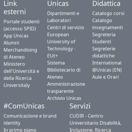
Link
Unicas
Didattica
esterni
Dipartimenti e
Catalogo corsi
Laboratori
Catalogo
Portale studenti
Centri di servizio
insegnamenti
(accesso SPID)
European
Segreteria
App Unicas
University of
Studenti
Alumni
Technology -
Segreterie
Merchandising
EUt+
didattiche
di Ateneo
Sistema
International
Ministero
Bibliotecario di
@Unicas (EN)
dell'Università e
Ateneo
Aule e Orari
della Ricerca
Amministrazione
Universitaly
trasparente
Archivio Unicas
#ComUnicas
Servizi
Comunicazione e brand
CUDIR - Centro
identity
Universitario Disabilità,
In primo piano
Inclusione, Ricerca