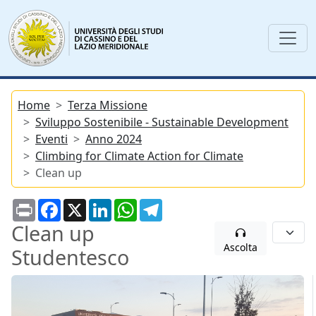
Home
Terza Missione
Sviluppo Sostenibile - Sustainable Development
Eventi
Anno 2024
Climbing for Climate Action for Climate
Clean up
Print
Facebook
X
LinkedIn
WhatsApp
Telegram
Clean up
Ascolta
Studentesco