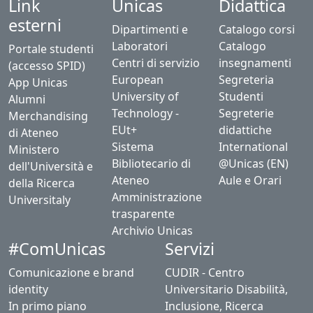
Link
Unicas
Didattica
esterni
Dipartimenti e
Catalogo corsi
Laboratori
Catalogo
Portale studenti
Centri di servizio
insegnamenti
(accesso SPID)
European
Segreteria
App Unicas
University of
Studenti
Alumni
Technology -
Segreterie
Merchandising
EUt+
didattiche
di Ateneo
Sistema
International
Ministero
Bibliotecario di
@Unicas (EN)
dell'Università e
Ateneo
Aule e Orari
della Ricerca
Amministrazione
Universitaly
trasparente
Archivio Unicas
#ComUnicas
Servizi
Comunicazione e brand
CUDIR - Centro
identity
Universitario Disabilità,
In primo piano
Inclusione, Ricerca