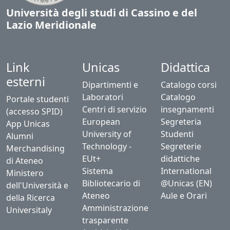
Università degli studi di Cassino e del
Lazio Meridionale
Link
Unicas
Didattica
esterni
Dipartimenti e
Catalogo corsi
Laboratori
Catalogo
Portale studenti
Centri di servizio
insegnamenti
(accesso SPID)
European
Segreteria
App Unicas
University of
Studenti
Alumni
Technology -
Segreterie
Merchandising
EUt+
didattiche
di Ateneo
Sistema
International
Ministero
Bibliotecario di
@Unicas (EN)
dell'Università e
Ateneo
Aule e Orari
della Ricerca
Amministrazione
Universitaly
trasparente