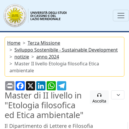
Home
Terza Missione
Sviluppo Sostenibile - Sustainable Development
notizie
anno 2024
Master II livello Etologia filosofica Etica
ambientale
Print
Facebook
X
LinkedIn
WhatsApp
Telegram
Master di II livello in
Ascolta
"Etologia filosofica
ed Etica ambientale"
Il Dipartimento di Lettere e Filosofia