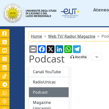
Ateneo
Home
Web TV/ Radio/ Magazine
Pod
Print
Facebook
X
LinkedIn
WhatsApp
Telegram
Podcast
Ascolta
Canali YouTube
RadioUnicas
Canale Telegram Unicas
Podcast
Magazine
Unicaspiù