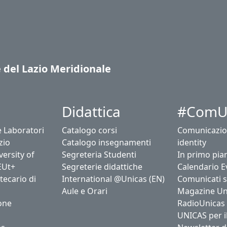
e del Lazio Meridionale
Didattica
#ComU
e Laboratori
Catalogo corsi
Comunicazio
zio
Catalogo insegnamenti
identity
ersity of
Segreteria Studenti
In primo pia
EUt+
Segreterie didattiche
Calendario E
tecario di
International @Unicas (EN)
Comunicati 
Aule e Orari
Magazine Un
one
RadioUnicas
UNICAS per i