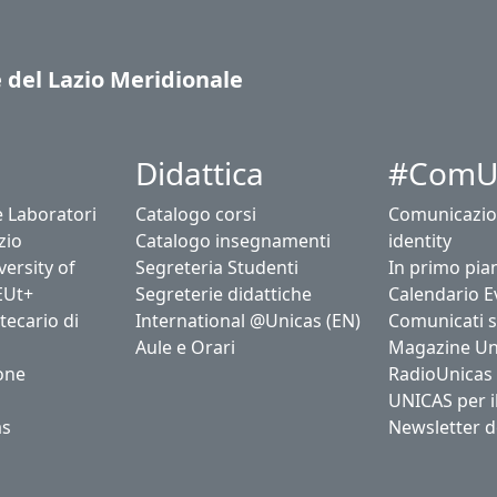
e del Lazio Meridionale
Didattica
#ComU
e Laboratori
Catalogo corsi
Comunicazio
zio
Catalogo insegnamenti
identity
ersity of
Segreteria Studenti
In primo pia
EUt+
Segreterie didattiche
Calendario E
tecario di
International @Unicas (EN)
Comunicati 
Aule e Orari
Magazine Un
one
RadioUnicas
UNICAS per i
as
Newsletter d