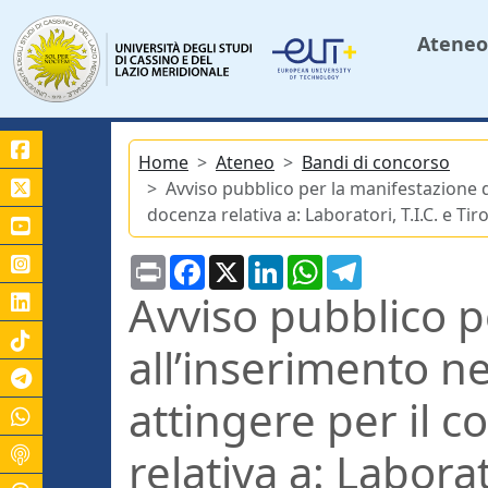
Ateneo
Home
Ateneo
Bandi di concorso
Avviso pubblico per la manifestazione di
docenza relativa a: Laboratori, T.I.C. e Tir
Print
Facebook
X
LinkedIn
WhatsApp
Telegram
Avviso pubblico p
all’inserimento ne
Canale Telegram Unicas
attingere per il c
relativa a: Laborat