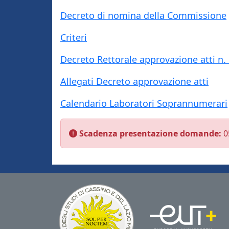
Decreto di nomina della Commissione
Criteri
Decreto Rettorale approvazione atti n.
Allegati Decreto approvazione atti
Calendario Laboratori Soprannumerari
Scadenza presentazione domande:
0