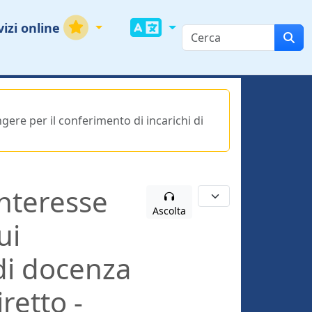
vizi online
ngere per il conferimento di incarichi di
interesse
Ascolta
ui
 di docenza
iretto -