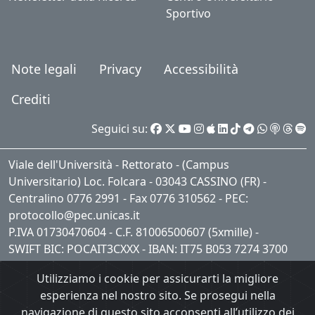
Sportivo
Note legali
Privacy
Accessibilità
Crediti
Seguici su:
Viale dell'Università - Rettorato - (Campus
Universitario) Loc. Folcara - 03043 CASSINO (FR) -
Centralino 0776 2991 - Fax 0776 310562 - PEC:
protocollo@pec.unicas.it
P.IVA 01730470604 - C.F. 81006500607 (5xmille) -
SWIFT BIC: POCAIT3CXXX - IBAN: IT75 B053 7274 3700
0001 0409 621
Utilizziamo i cookie per assicurarti la migliore
esperienza nel nostro sito. Se prosegui nella
navigazione di questo sito acconsenti all’utilizzo dei