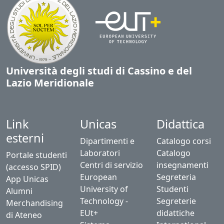
Università degli studi di Cassino e del
Lazio Meridionale
Link
Unicas
Didattica
esterni
Dipartimenti e
Catalogo corsi
Laboratori
Catalogo
Portale studenti
Centri di servizio
insegnamenti
(accesso SPID)
European
Segreteria
App Unicas
University of
Studenti
Alumni
Technology -
Segreterie
Merchandising
EUt+
didattiche
di Ateneo