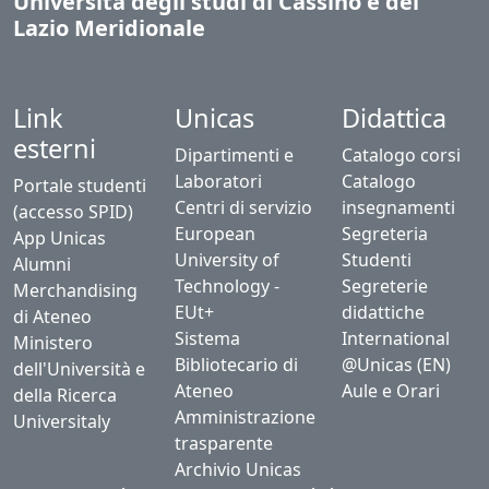
Università degli studi di Cassino e del
Lazio Meridionale
Link
Unicas
Didattica
esterni
Dipartimenti e
Catalogo corsi
Laboratori
Catalogo
Portale studenti
Centri di servizio
insegnamenti
(accesso SPID)
European
Segreteria
App Unicas
University of
Studenti
Alumni
Technology -
Segreterie
Merchandising
EUt+
didattiche
di Ateneo
Sistema
International
Ministero
Bibliotecario di
@Unicas (EN)
dell'Università e
Ateneo
Aule e Orari
della Ricerca
Amministrazione
Universitaly
trasparente
Archivio Unicas