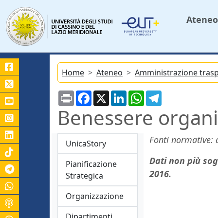
Ateneo
Home
Ateneo
Amministrazione tras
Print
Facebook
X
LinkedIn
WhatsApp
Telegram
Benessere organi
Fonti normative: a
UnicaStory
Dati non più sog
Pianificazione
Canale Telegram Unicas
2016.
Strategica
Organizzazione
Dipartimenti