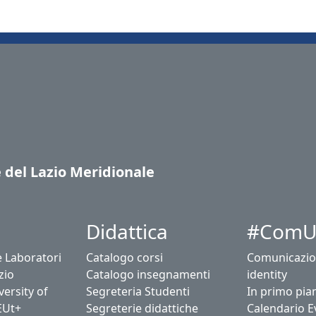
e del Lazio Meridionale
Didattica
#ComU
e Laboratori
Catalogo corsi
Comunicazio
zio
Catalogo insegnamenti
identity
ersity of
Segreteria Studenti
In primo pia
EUt+
Segreterie didattiche
Calendario E