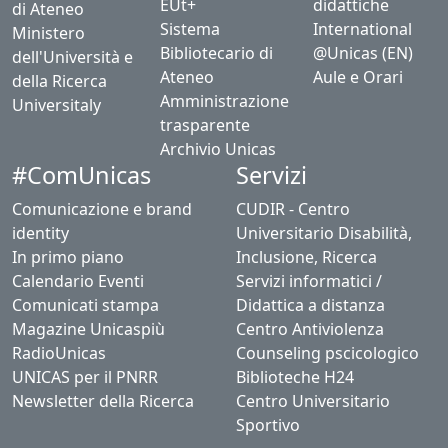
EUt+
didattiche
di Ateneo
Sistema
International
Ministero
Bibliotecario di
@Unicas (EN)
dell'Università e
Ateneo
Aule e Orari
della Ricerca
Amministrazione
Universitaly
trasparente
Archivio Unicas
#ComUnicas
Servizi
Comunicazione e brand
CUDIR - Centro
identity
Universitario Disabilità,
In primo piano
Inclusione, Ricerca
Calendario Eventi
Servizi informatici /
Comunicati stampa
Didattica a distanza
Magazine Unicaspiù
Centro Antiviolenza
RadioUnicas
Counseling pscicologico
UNICAS per il PNRR
Biblioteche H24
Newsletter della Ricerca
Centro Universitario
Sportivo