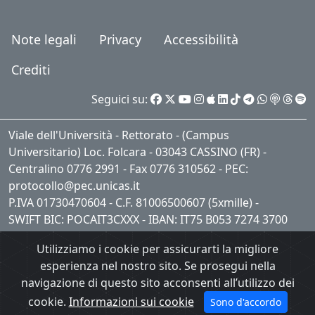
Note legali
Privacy
Accessibilità
Crediti
Seguici su:
Viale dell'Università - Rettorato - (Campus
Universitario) Loc. Folcara - 03043 CASSINO (FR) -
Centralino 0776 2991 - Fax 0776 310562 - PEC:
protocollo@pec.unicas.it
P.IVA 01730470604 - C.F. 81006500607 (5xmille) -
SWIFT BIC: POCAIT3CXXX - IBAN: IT75 B053 7274 3700
0001 0409 621
Utilizziamo i cookie per assicurarti la migliore
esperienza nel nostro sito. Se prosegui nella
navigazione di questo sito acconsenti all’utilizzo dei
cookie.
Informazioni sui cookie
Sono d'accordo