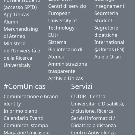
Portale studenti
Centri di servizio
insegnamenti
(accesso SPID)
European
Segreteria
App Unicas
University of
Studenti
Alumni
Technology -
Segreterie
Merchandising
EUt+
didattiche
di Ateneo
Sistema
International
Ministero
Bibliotecario di
@Unicas (EN)
dell'Università e
Ateneo
Aule e Orari
della Ricerca
Amministrazione
Universitaly
trasparente
Archivio Unicas
#ComUnicas
Servizi
Comunicazione e brand
CUDIR - Centro
identity
Universitario Disabilità,
In primo piano
Inclusione, Ricerca
Calendario Eventi
Servizi informatici /
Comunicati stampa
Didattica a distanza
Magazine Unicaspiù
Centro Antiviolenza