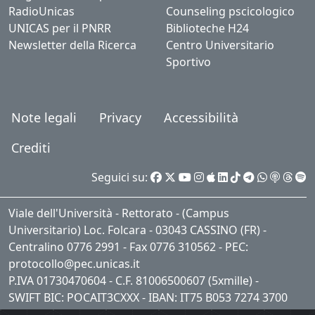
RadioUnicas
Counseling pscicologico
UNICAS per il PNRR
Biblioteche H24
Newsletter della Ricerca
Centro Universitario
Sportivo
Note legali
Privacy
Accessibilità
Crediti
Seguici su:
Viale dell'Università - Rettorato - (Campus
Universitario) Loc. Folcara - 03043 CASSINO (FR) -
Centralino 0776 2991 - Fax 0776 310562 - PEC:
protocollo@pec.unicas.it
P.IVA 01730470604 - C.F. 81006500607 (5xmille) -
SWIFT BIC: POCAIT3CXXX - IBAN: IT75 B053 7274 3700
0001 0409 621