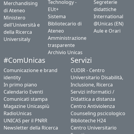
Technology -
Segreterie
Merchandising
EUt+
didattiche
di Ateneo
Sistema
International
Ministero
Bibliotecario di
@Unicas (EN)
dell'Università e
Ateneo
Aule e Orari
della Ricerca
Amministrazione
Universitaly
trasparente
Archivio Unicas
#ComUnicas
Servizi
Comunicazione e brand
CUDIR - Centro
identity
Universitario Disabilità,
In primo piano
Inclusione, Ricerca
Calendario Eventi
Servizi informatici /
Comunicati stampa
Didattica a distanza
Magazine Unicaspiù
Centro Antiviolenza
RadioUnicas
Counseling pscicologico
UNICAS per il PNRR
Biblioteche H24
Newsletter della Ricerca
Centro Universitario