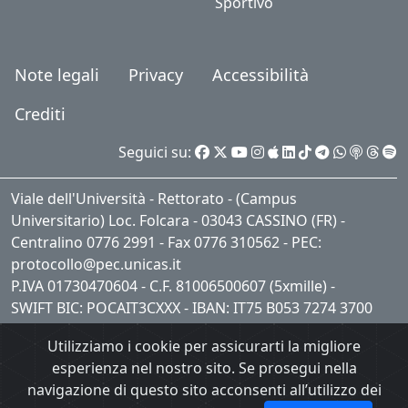
Sportivo
Note legali
Privacy
Accessibilità
Crediti
Seguici su:
Viale dell'Università - Rettorato - (Campus
Universitario) Loc. Folcara - 03043 CASSINO (FR) -
Centralino 0776 2991 - Fax 0776 310562 - PEC:
protocollo@pec.unicas.it
P.IVA 01730470604 - C.F. 81006500607 (5xmille) -
SWIFT BIC: POCAIT3CXXX - IBAN: IT75 B053 7274 3700
0001 0409 621
Utilizziamo i cookie per assicurarti la migliore
esperienza nel nostro sito. Se prosegui nella
navigazione di questo sito acconsenti all’utilizzo dei