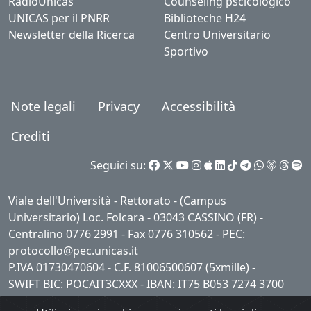
RadioUnicas
Counseling pscicologico
UNICAS per il PNRR
Biblioteche H24
Newsletter della Ricerca
Centro Universitario
Sportivo
Note legali
Privacy
Accessibilità
Crediti
Seguici su:
Viale dell'Università - Rettorato - (Campus
Universitario) Loc. Folcara - 03043 CASSINO (FR) -
Centralino 0776 2991 - Fax 0776 310562 - PEC:
protocollo@pec.unicas.it
P.IVA 01730470604 - C.F. 81006500607 (5xmille) -
SWIFT BIC: POCAIT3CXXX - IBAN: IT75 B053 7274 3700
0001 0409 621